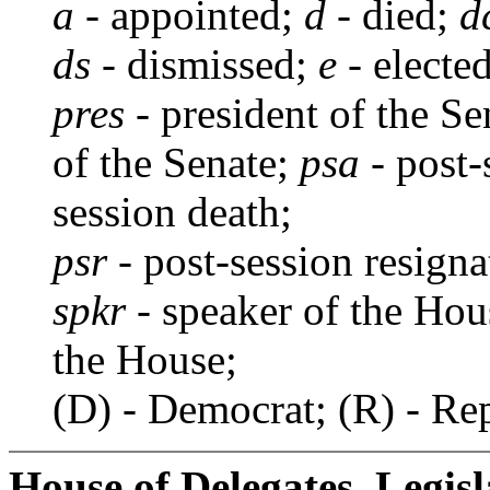
a
- appointed;
d
- died;
d
ds
- dismissed;
e
- electe
pres
- president of the S
of the Senate;
psa
- post-
session death;
psr
- post-session resign
spkr
- speaker of the Ho
the House;
(D) - Democrat; (R) - Re
House of Delegates, Legisl